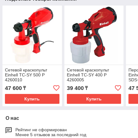
Сетевой краскопульт
Сетевой краскопульт
Пер
Einhell TC-SY 500 P
Einhell TC-SY 400 P
Einh
4260010
4260005
SDS
47 600
39 400
47 
₸
₸
Купить
Купить
О нас
Рейтинг не сформирован
Менее 5 отзывов за последний год