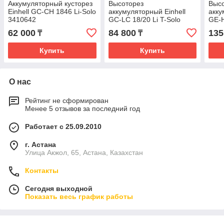
Аккумуляторный кусторез
Высоторез
Выс
Einhell GC-CH 1846 Li-Solo
аккумуляторный Einhell
акку
3410642
GC-LC 18/20 Li T-Solo
GE-H
3410581
341
62 000
84 800
135
₸
₸
Купить
Купить
О нас
Рейтинг не сформирован
Менее 5 отзывов за последний год
Работает с 25.09.2010
г. Астана
Улица Акжол, 65, Астана, Казахстан
Контакты
Сегодня выходной
Показать весь график работы