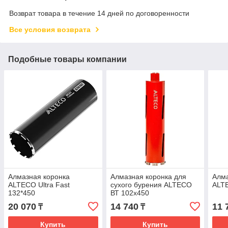
Возврат товара в течение 14 дней по договоренности
Все условия возврата
Подобные товары компании
Алмазная коронка
Алмазная коронка для
Алма
ALTECO Ultra Fast
сухого бурения ALTECO
ALT
132*450
ВТ 102х450
20 070
14 740
11 
₸
₸
Купить
Купить