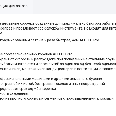
ция для заказа
алмазные коронки, созданные для максимально быстрой работы по
ерегрев и продлевает срок службы инструмента. Подходят для инт
м.
коармированный бетон в 2 раза быстрее, чем ALTECO Pro.
ее профессиональных коронок ALTECO Pro.
храняют скорость и ресурс даже при попадании на стальные пруть
ь большинство стен и перекрытий за один заход без необходимос
сантехников, монтажников кондиционеров и вентиляции, а также 
рофессиональными машинами и дрелями алмазного бурения.
ся ровной и чистой, без трещин, сколов и иных повреждений.
родлевает срок службы коронки.
ность сверления.
ки из прочного корпуса и сегментов с промышленными алмазами.