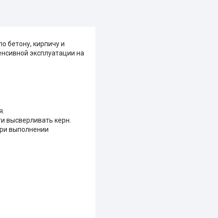
 бетону, кирпичу и
енсивной эксплуатации на
я.
ти высверливать керн.
при выполнении