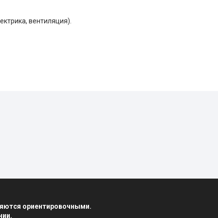
ктрика, вентиляция).
вляются ориентировочными.
нии.