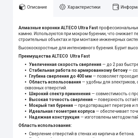
Описание
Характеристики
Информа
Алмазные коронки ALTECO Ultra Fast
профессиональные 
камню. Используются при мокром бурении, что снижает п
строительных объектах и при монтаже инженерных систе
Высокоскоростные для интенсивного бурения. Бурит высо
Преимущества ALTECO Ultra Fast
Увеличенная скорость сверления
— до 2 раз быстр
Стабильная работа по армированному бетону
— со
Глубина сверления до 400 мм
— позволяет проходит
Область использования
— удобны для электриков, 
сквозных отверстий.
Широкий спектр применения
— совместимость с п
Высокая точность сверления
— поверхность остаёт
Мокрый тип бурения
— предотвращает перегрев и п
Идеальная геометрия корпуса
— обеспечивает точ
Надежная конструкция
— изготовлены методом пай
Область использования:
Сверление отверстий в стенах из кирпича и бетона.