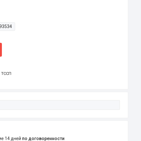
93534
р ТССП
ние 14 дней
по договоренности