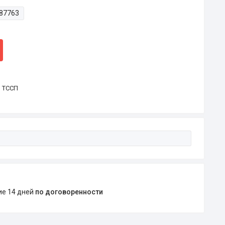
87763
р ТССП
ние 14 дней
по договоренности