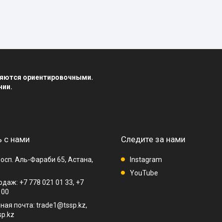
вляются ориентировочными.
нии.
 с нами
Следите за нами
осп. Аль-Фараби 65, Астана,
Instagram
YouTube
даж: +7 778 021 01 33, +7
 00
ная почта: trade1@tssp.kz,
p.kz