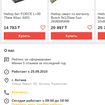
Набор бит FORCE L=30
Набор сверл по металлу
Набо
75мм 40шт. 4401
Bosch 9х125мм 5шт.
Bosc
2608585896
10х8
260
14 783
20 897
25 
₸
₸
Купить
Купить
О нас
Рейтинг не сформирован
Менее 5 отзывов за последний год
Работает с 25.09.2010
г. Астана
Улица Акжол, 65, Астана, Казахстан
Контакты
Сегодня работает с 09:00 до 18:00
Показать весь график работы