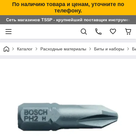
По наличию товара и ценам, уточните по
телефону.
Сеть магазинов TSSP - крупнейший поставщик инструменто
Каталог
Расходные материалы
Биты и наборы
Б