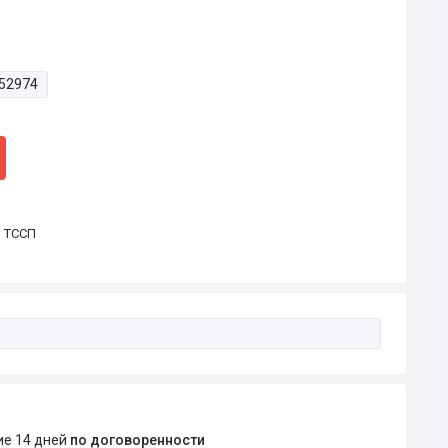
52974
р ТССП
ние 14 дней
по договоренности