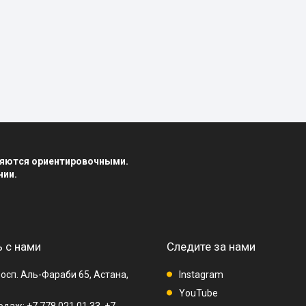
вляются ориентировочными.
нии.
 с нами
Следите за нами
осп. Аль-Фараби 65, Астана,
Instagram
YouTube
даж: +7 778 021 01 33, +7