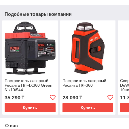
Подобные товары компании
Построитель лазерный
Построитель лазерный
Свер
Ресанта ПЛ-4Х360 Green
Ресанта ПЛ-360
DeW
61/10/544
10шт
35 290
28 090
11 
₸
₸
Купить
Купить
О нас