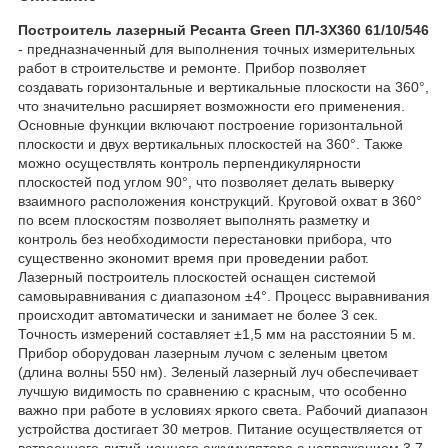
Построитель лазерный Ресанта Green ПЛ-3Х360 61/10/546
- предназначенный для выполнения точных измерительных
работ в строительстве и ремонте. Прибор позволяет
создавать горизонтальные и вертикальные плоскости на 360°,
что значительно расширяет возможности его применения.
Основные функции включают построение горизонтальной
плоскости и двух вертикальных плоскостей на 360°. Также
можно осуществлять контроль перпендикулярности
плоскостей под углом 90°, что позволяет делать выверку
взаимного расположения конструкций. Круговой охват в 360°
по всем плоскостям позволяет выполнять разметку и
контроль без необходимости перестановки прибора, что
существенно экономит время при проведении работ.
Лазерный построитель плоскостей оснащен системой
самовыравнивания с диапазоном ±4°. Процесс выравнивания
происходит автоматически и занимает не более 3 сек.
Точность измерений составляет ±1,5 мм на расстоянии 5 м.
Прибор оборудован лазерным лучом с зеленым цветом
(длина волны 550 нм). Зеленый лазерный луч обеспечивает
лучшую видимость по сравнению с красным, что особенно
важно при работе в условиях яркого света. Рабочий диапазон
устройства достигает 30 метров. Питание осуществляется от
встроенного литий-ионного аккумулятора с напряжением 3,7