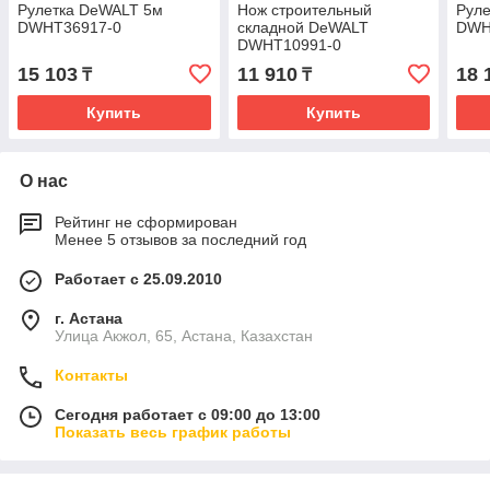
Рулетка DeWALT 5м
Нож строительный
Рул
DWHT36917-0
складной DeWALT
DWH
DWHT10991-0
15 103
11 910
18 
₸
₸
Купить
Купить
О нас
Рейтинг не сформирован
Менее 5 отзывов за последний год
Работает с 25.09.2010
г. Астана
Улица Акжол, 65, Астана, Казахстан
Контакты
Сегодня работает с 09:00 до 13:00
Показать весь график работы