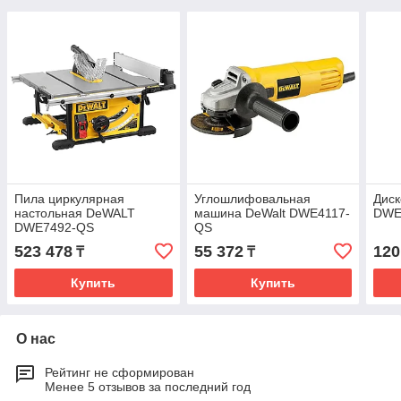
Пила циркулярная
Углошлифовальная
Диск
настольная DeWALT
машина DeWalt DWE4117-
DWE
DWE7492-QS
QS
523 478
55 372
120
₸
₸
Купить
Купить
О нас
Рейтинг не сформирован
Менее 5 отзывов за последний год