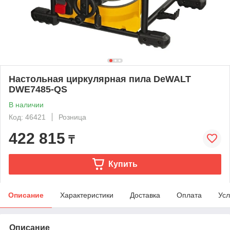
Настольная циркулярная пила DeWALT
DWE7485-QS
В наличии
Код: 46421
Розница
422 815
₸
Купить
Описание
Характеристики
Доставка
Оплата
Усл
Описание