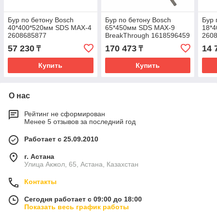
Бур по бетону Bosch
Бур по бетону Bosch
Бур 
40*400*520мм SDS MAX-4
65*450мм SDS MAX-9
18*
2608685877
BreakThrough 1618596459
260
57 230
170 473
14 
₸
₸
Купить
Купить
О нас
Рейтинг не сформирован
Менее 5 отзывов за последний год
Работает с 25.09.2010
г. Астана
Улица Акжол, 65, Астана, Казахстан
Контакты
Сегодня работает с 09:00 до 18:00
Показать весь график работы