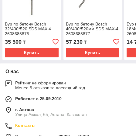
Бур по бетону Bosch
Бур по бетону Bosch
Бур 
32*400*520 SDS MAX 4
40*400*520мм SDS MAX-4
18*
2608685875
2608685877
260
35 500
57 230
14 
₸
₸
Купить
Купить
О нас
Рейтинг не сформирован
Менее 5 отзывов за последний год
Работает с 25.09.2010
г. Астана
Улица Акжол, 65, Астана, Казахстан
Контакты