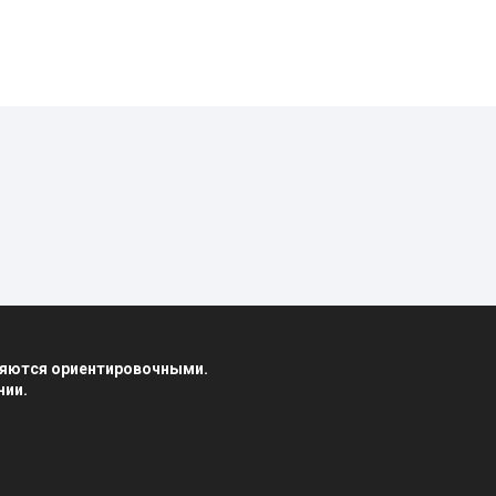
вляются ориентировочными.
нии.