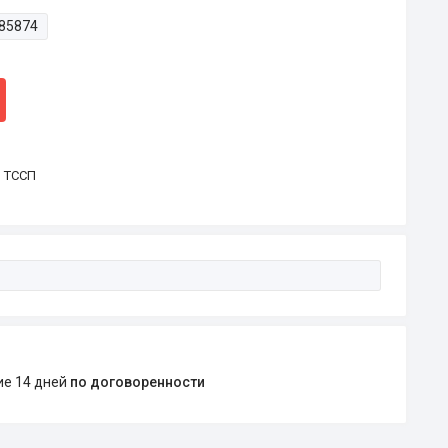
85874
р ТССП
ние 14 дней
по договоренности