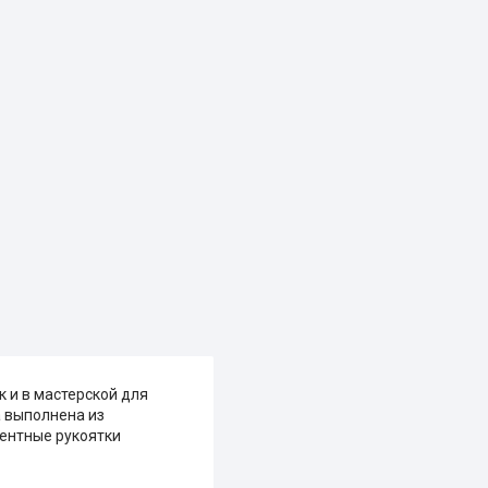
к и в мастерской для
а выполнена из
нентные рукоятки