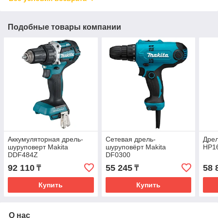
Подобные товары компании
Аккумуляторная дрель-
Сетевая дрель-
Дрел
шуруповерт Makita
шуруповёрт Makita
HP1
DDF484Z
DF0300
92 110
55 245
58 
₸
₸
Купить
Купить
О нас