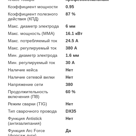
Коэффициент мощности
0.95
Коэффициент полезного
87 %
действия (КПД)
Макс. диаметр электрода
6 мм
Макс. мощность (MMA)
16.1 кВт
Макс. потребляемый ток
24.5 А
Макс. регулируемый ток
380 А
Мин. диаметр электрода
1.6 мм
Мин. регулируемый ток
30 А
Наличие кейса
Нет
Наличие сетевой вилки
Нет
Напряжение сети
380
Продолжительность
60 %
включения (ПВ)
Режим сварки (TIG)
Нет
Тип сварочного провода
DX35
Функция Antistick
Нет
(антизалипания)
Функция Arc Force
Да
(форсаж дуги)