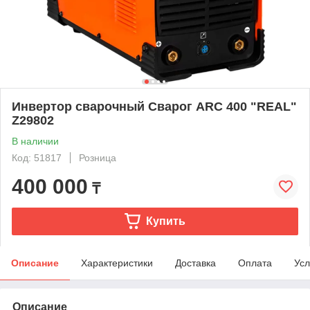
Инвертор сварочный Сварог ARC 400 "REAL"
Z29802
В наличии
Код: 51817
Розница
400 000
₸
Купить
Описание
Характеристики
Доставка
Оплата
Усл
Описание