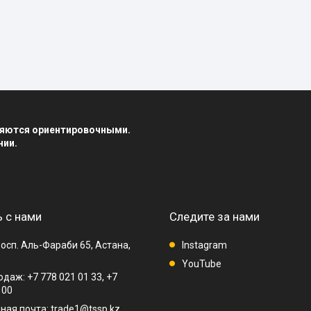
вляются ориентировочными.
нии.
 с нами
Следите за нами
осп. Аль-Фараби 65, Астана,
Instagram
YouTube
даж: +7 778 021 01 33, +7
 00
ная почта: trade1@tssp.kz,