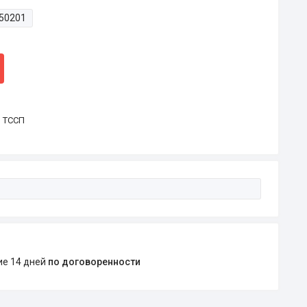
50201
р ТССП
ние 14 дней
по договоренности