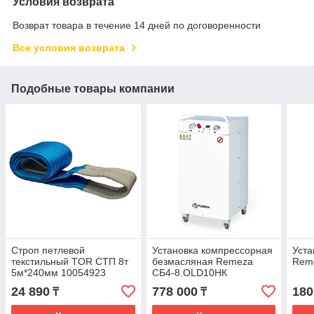
Условия возврата
Возврат товара в течение 14 дней по договоренности
Все условия возврата
Подобные товары компании
Строп петлевой
Установка компрессорная
Уста
текстильный TOR СТП 8т
безмасляная Remeza
Rem
5м*240мм 10054923
СБ4-8.OLD10НК
24 890
778 000
180
₸
₸