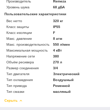
Производитель
Remeza
Уровень шума
68 дБА
Пользовательские характеристики
Вес нетто
320 кг
Класс защиты
IP55
Класс изоляции
F
Макс. давление
8 атм
Макс. производительность
550 л/мин
Максимальная мощность
4 кВт
Напряжение сети
380
Объём ресивера
270 л
Размер соединения
3/4
Тип двигателя
Электрический
Тип охлаждения
Воздушный
Тип привода
Ременной
Тип смазки
масляный
Скрыть