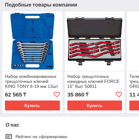
Подобные товары компании
Набор комбинированных
Набор трещоточных
Теле
трещоточных ключей
накидных ключей FORCE
тре
KING TONY 8-19 мм 13шт
15" 8шт. 50811
GROS
13113MR
62 565
35 860
11 
₸
₸
Купить
Купить
О нас
Рейтинг не сформирован