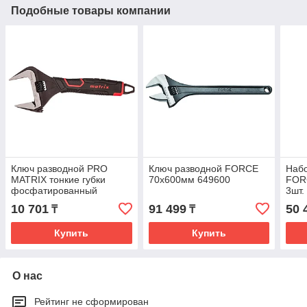
Подобные товары компании
Ключ разводной PRO
Ключ разводной FORCE
Набо
MATRIX тонкие губки
70х600мм 649600
FOR
фосфатированный
3шт.
двухкомпонентная
10 701
91 499
50 
₸
₸
рукоятка 250мм 15578
Купить
Купить
О нас
Рейтинг не сформирован