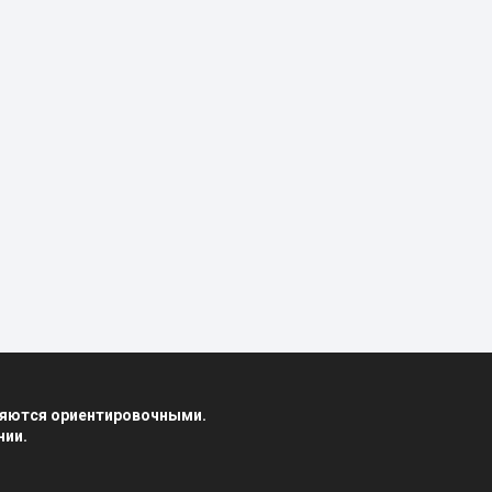
вляются ориентировочными.
нии.