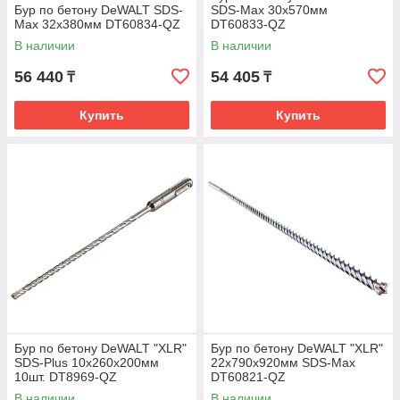
Бур по бетону DeWALT SDS-
SDS-Max 30х570мм
Max 32х380мм DT60834-QZ
DT60833-QZ
В наличии
В наличии
56 440
54 405
₸
₸
Купить
Купить
Бур по бетону DeWALT "XLR"
Бур по бетону DeWALT "XLR"
SDS-Plus 10x260x200мм
22х790х920мм SDS-Max
10шт. DT8969-QZ
DT60821-QZ
В наличии
В наличии