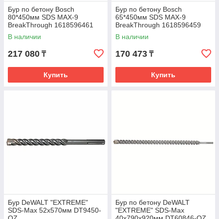
Бур по бетону Bosch
Бур по бетону Bosch
80*450мм SDS MAX-9
65*450мм SDS MAX-9
BreakThrough 1618596461
BreakThrough 1618596459
В наличии
В наличии
217 080
170 473
₸
₸
Купить
Купить
Бур DeWALT "EXTREME"
Бур по бетону DeWALT
SDS-Max 52х570мм DT9450-
"EXTREME" SDS-Max
QZ
40х790х920мм DT60846-QZ