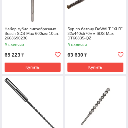
Набор зубил пикообразных
Бур по бетону DeWALT "XLR"
Bosch SDS-Max 600мм 10шт.
32х440х570мм SDS-Max
2608690236
DT60835-QZ
В наличии
В наличии
65 223
63 630
₸
₸
Купить
Купить