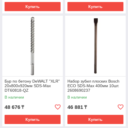
Купить
Купить
Бур по бетону DeWALT "XLR"
Набор зубил плоских Bosch
20х800х920мм SDS-Max
ECO SDS-Max 400мм 10шт.
DT60818-QZ
2608690237
В наличии
В наличии
48 676
46 881
₸
₸
Купить
Купить