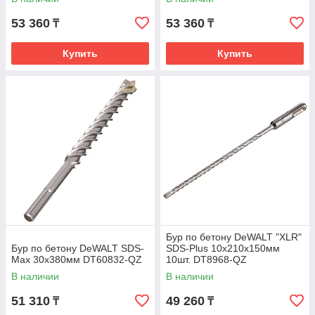
53 360
53 360
₸
₸
Купить
Купить
Бур по бетону DeWALT "XLR"
Бур по бетону DeWALT SDS-
SDS-Plus 10x210x150мм
Max 30х380мм DT60832-QZ
10шт. DT8968-QZ
В наличии
В наличии
51 310
49 260
₸
₸