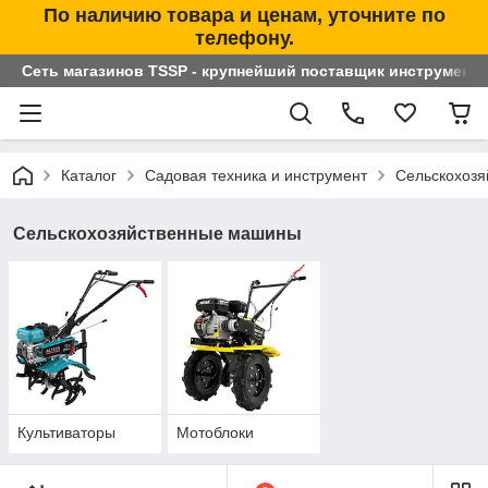
По наличию товара и ценам, уточните по
телефону.
Сеть магазинов TSSP - крупнейший поставщик инструменто
Каталог
Садовая техника и инструмент
Сельскохоз
Сельскохозяйственные машины
Культиваторы
Мотоблоки