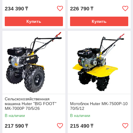
234 390
226 790
₸
₸
Купить
Купить
Сельскохозяйственная
машина Huter "BIG FOOT"
Мотоблок Huter MK-7500Р-10
МК-7000P 70/5/26
70/5/12
В наличии
В наличии
217 590
215 490
₸
₸