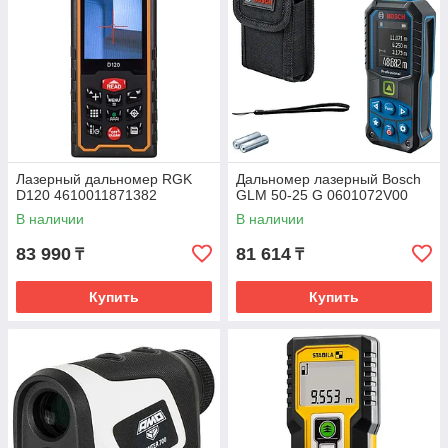
Лазерный дальномер RGK
Дальномер лазерный Bosch
D120 4610011871382
GLM 50-25 G 0601072V00
В наличии
В наличии
83 990
81 614
₸
₸
Купить
Купить