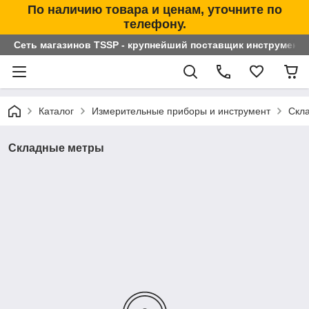
По наличию товара и ценам, уточните по
телефону.
Сеть магазинов TSSP - крупнейший поставщик инструменто
Каталог
Измерительные приборы и инструмент
Скл
Складные метры