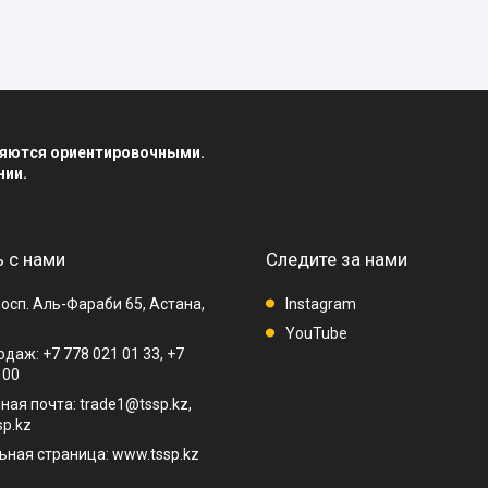
вляются ориентировочными.
нии.
 с нами
Следите за нами
осп. Аль-Фараби 65, Астана,
Instagram
YouTube
даж: +7 778 021 01 33, +7
 00
ная почта: trade1@tssp.kz,
p.kz
ная страница: www.tssp.kz