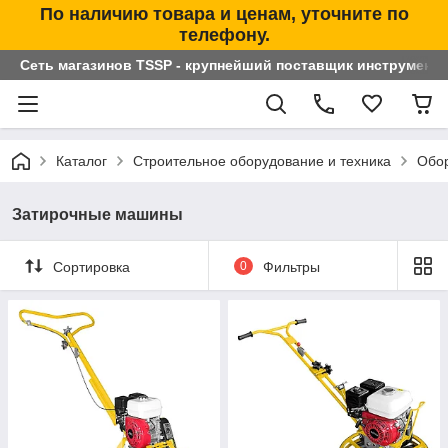
По наличию товара и ценам, уточните по
телефону.
Сеть магазинов TSSP - крупнейший поставщик инструменто
Каталог
Строительное оборудование и техника
Обор
Затирочные машины
Сортировка
0
Фильтры