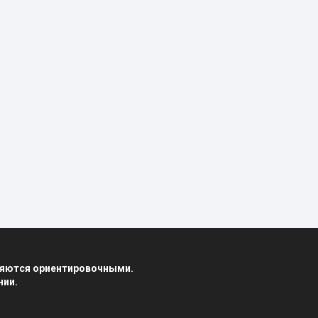
вляются ориентировочными.
нии.