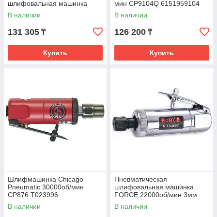
шлифовальная машинка
мин CP9104Q 6151959104
Chicago Pneumatic 3000об/
В наличии
В наличии
мин CP873C 8940176891
131 305
126 200
₸
₸
Купить
Купить
Шлифмашинка Chicago
Пневматическая
Pneumatic 30000об/мин
шлифовальная машинка
CP876 T023996
FORCE 22000об/мин 3мм
6мм 1/8"1/4" 82602
В наличии
В наличии