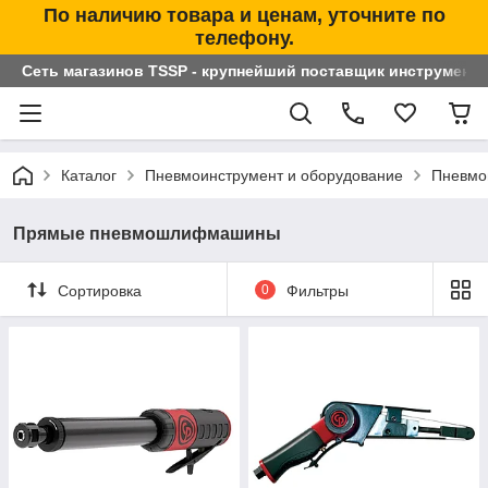
По наличию товара и ценам, уточните по
телефону.
Сеть магазинов TSSP - крупнейший поставщик инструменто
Каталог
Пневмоинструмент и оборудование
Пневм
Прямые пневмошлифмашины
Сортировка
0
Фильтры