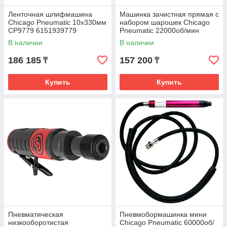
Ленточная шлифмашина
Машинка зачистная прямая с
Chicago Pneumatic 10х330мм
набором шарошек Chicago
CP9779 6151939779
Pneumatic 22000об/мин
CP7411K 8941074111
В наличии
В наличии
186 185
157 200
₸
₸
Купить
Купить
Пневматическая
Пневмобормашинка мини
низкооборотистая
Chicago Pneumatic 60000об/