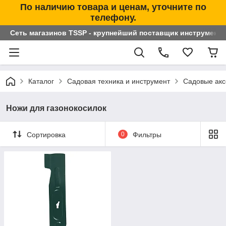
По наличию товара и ценам, уточните по
телефону.
Сеть магазинов TSSP - крупнейший поставщик инструменто
Каталог
Садовая техника и инструмент
Садовые акс
Ножи для газонокосилок
Сортировка
0
Фильтры