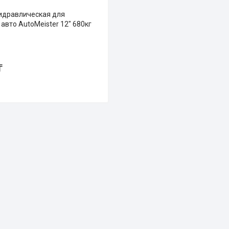
идравлическая для
авто AutoMeister 12" 680кг
₸