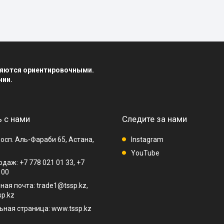
вляются ориентировочными.
нии.
 с нами
Следите за нами
осп. Аль-Фараби 65, Астана,
Instagram
YouTube
даж: +7 778 021 01 33, +7
 00
ная почта: trade1@tssp.kz,
p.kz
ная страница: www.tssp.kz