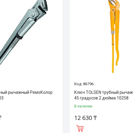
86796
бный рычажный РемоКолор
Ключ TOLSEN трубный рычаж
03
45 градусов 2 дюйма 10258
В наличии
₸
12 630 ₸