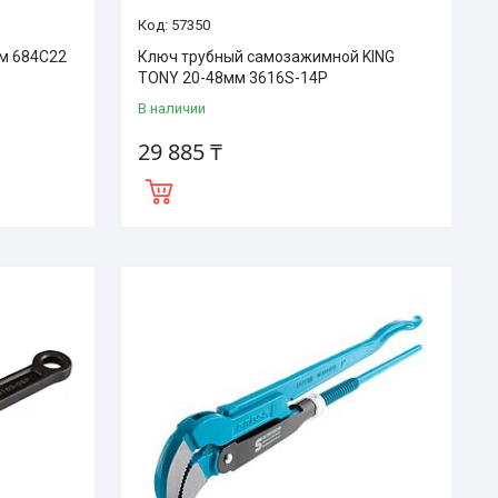
57350
м 684C22
Ключ трубный самозажимной KING
TONY 20-48мм 3616S-14P
В наличии
29 885 ₸