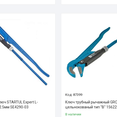
87399
люч STARTUL Expert L-
Ключ трубный рычажный GR
2.5мм SE4290-03
цельнокованый тип "B" 15622
В наличии