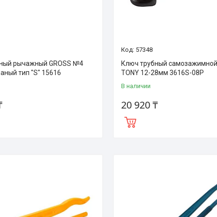
57348
бный рычажный GROSS №4
Ключ трубный самозажимной
аный тип "S" 15616
TONY 12-28мм 3616S-08P
В наличии
₸
20 920 ₸