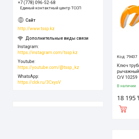
+7 (778) 096-52-68
Единый контактный центр ТССП
http://www.tssp.kz
Instagram
https://instagram.com/tssp.kz
79437
Youtube
Ключ трубн
https://youtube.com/@tssp_kz
рычажный 
WhatsApp
CrV 10259
https://clck.ru/3CxysV
В наличии
18 195 