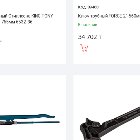
89468
ный Стиллсона KING TONY
Ключ трубный FORCE 2"-560м
 765мм 6532-36
В наличии
34 702 ₸
₸