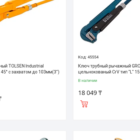
45554
ый TOLSEN Industrial
Ключ трубный рычажный GR
45° с захватом до 103мм(3")
цельнокованый CrV тип "L" 1
В наличии
18 049 ₸
₸