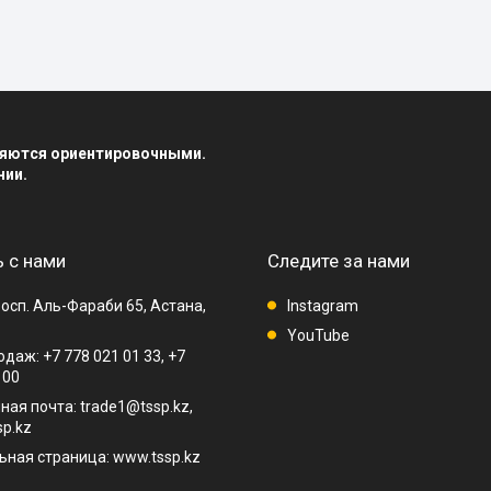
вляются ориентировочными.
нии.
 с нами
Следите за нами
осп. Аль-Фараби 65, Астана,
Instagram
YouTube
даж: +7 778 021 01 33, +7
 00
ная почта: trade1@tssp.kz,
p.kz
ная страница: www.tssp.kz