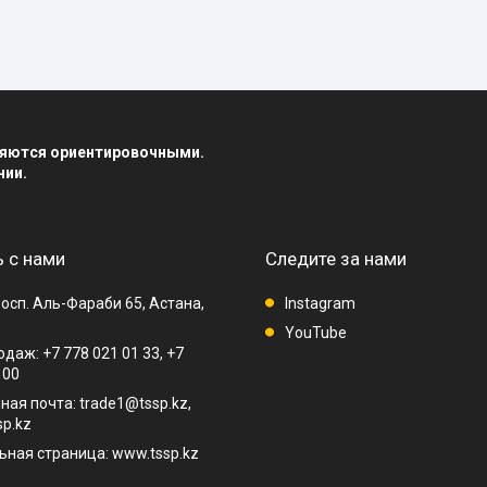
вляются ориентировочными.
нии.
 с нами
Следите за нами
осп. Аль-Фараби 65, Астана,
Instagram
YouTube
даж: +7 778 021 01 33, +7
 00
ная почта: trade1@tssp.kz,
p.kz
ная страница: www.tssp.kz