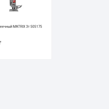
еечный MATRIX 3т 505175
₸