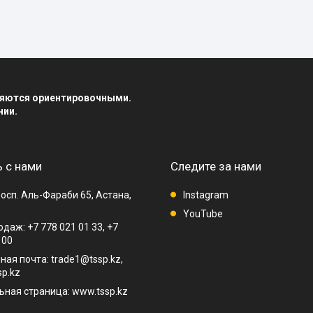
вляются ориентировочными.
нии.
 с нами
Следите за нами
осп. Аль-Фараби 65, Астана,
Instagram
YouTube
даж: +7 778 021 01 33, +7
 00
ная почта: trade1@tssp.kz,
p.kz
ная страница: www.tssp.kz