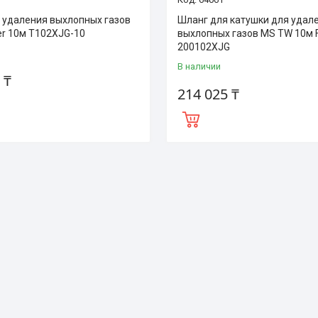
 удаления выхлопных газов
Шланг для катушки для удал
er 10м T102XJG-10
выхлопных газов MS TW 10м 
200102XJG
В наличии
 ₸
214 025 ₸