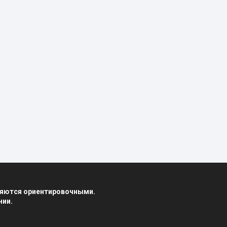
вляются ориентировочными.
нии.