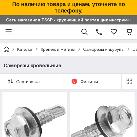
По наличию товара и ценам, уточните по
телефону.
Сеть магазинов TSSP - крупнейший поставщик инструменто
Каталог
Крепеж и метизы
Саморезы и шурупы
С
Саморезы кровельные
Сортировка
0
Фильтры