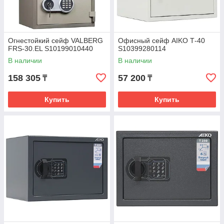
Огнестойкий сейф VALBERG
Офисный сейф AIKO Т-40
FRS-30.EL S10199010440
S10399280114
В наличии
В наличии
158 305
57 200
₸
₸
Купить
Купить