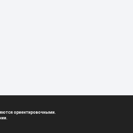
вляются ориентировочными.
нии.