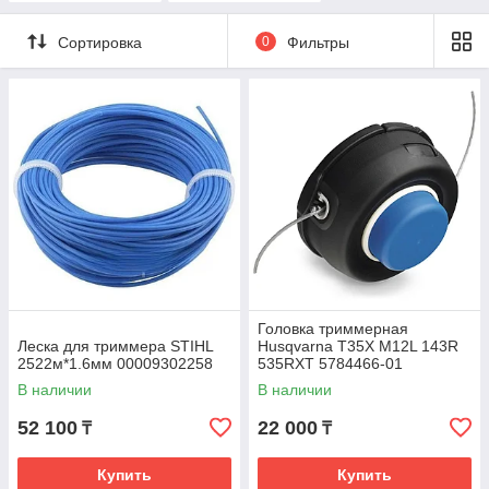
Сортировка
0
Фильтры
Головка триммерная
Леска для триммера STIHL
Husqvarna T35X M12L 143R
2522м*1.6мм 00009302258
535RXT 5784466-01
В наличии
В наличии
52 100
22 000
₸
₸
Купить
Купить