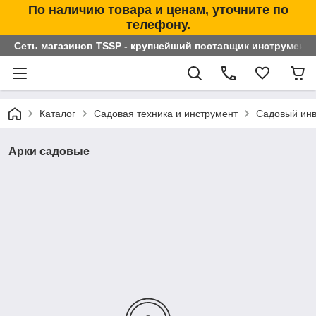
По наличию товара и ценам, уточните по
телефону.
Сеть магазинов TSSP - крупнейший поставщик инструменто
Каталог
Садовая техника и инструмент
Садовый инв
Арки садовые