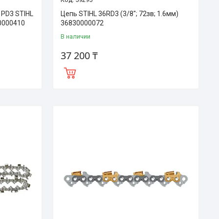
 PD3 STIHL
Цепь STIHL 36RD3 (3/8"; 72зв; 1.6мм)
0000410
36830000072
В наличии
37 200 ₸