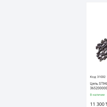
31032
Цепь STIHL
36520000
В наличии
11 300 