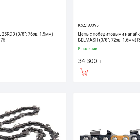
83395
 25RD3 (3/8"; 76зв; 1.5мм)
Цепь с победитовыми напай
076
BELMASH (3/8"; 72зв; 1.6мм)
В наличии
₸
34 300 ₸