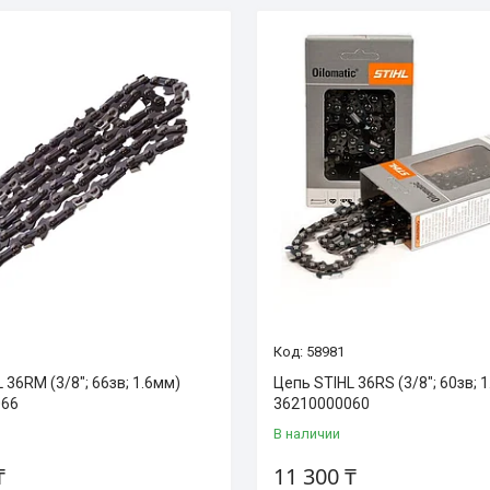
58981
 36RM (3/8"; 66зв; 1.6мм)
Цепь STIHL 36RS (3/8"; 60зв; 
066
36210000060
В наличии
₸
11 300 ₸