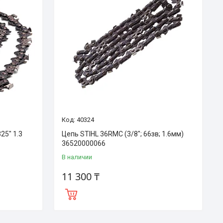
40324
25" 1.3
Цепь STIHL 36RMC (3/8"; 66зв; 1.6мм)
36520000066
В наличии
11 300 ₸