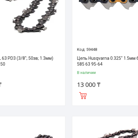
59448
 63 PD3 (3/8"; 50зв; 1.3мм)
Цепь Husqvarna 0.325" 1.5мм 
050
585 63 95-64
В наличии
₸
13 000 ₸