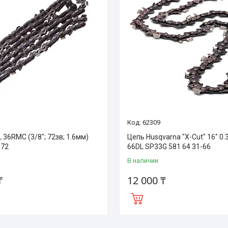
62309
 36RMC (3/8"; 72зв; 1.6мм)
Цепь Husqvarna "X-Cut" 16" 0.3
072
66DL SP33G 581 64 31-66
В наличии
₸
12 000 ₸