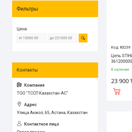
Фильтры
Цена
83239
Цепь STIHL
36120000
В наличии
23 900 
ТОО "ТССП Казахстан-АС"
Улица Акжол, 65, Астана, Казахстан