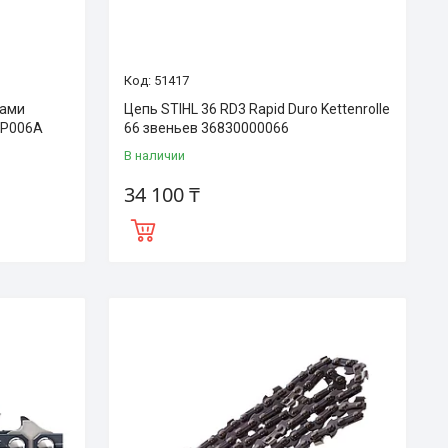
51417
ками
Цепь STIHL 36 RD3 Rapid Duro Kettenrolle
 RP006A
66 звеньев 36830000066
В наличии
34 100 ₸