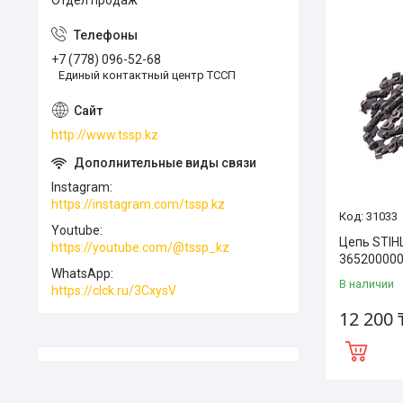
Отдел продаж
+7 (778) 096-52-68
Единый контактный центр ТССП
http://www.tssp.kz
Instagram
https://instagram.com/tssp.kz
31033
Youtube
Цепь STIHL
https://youtube.com/@tssp_kz
36520000
WhatsApp
В наличии
https://clck.ru/3CxysV
12 200 