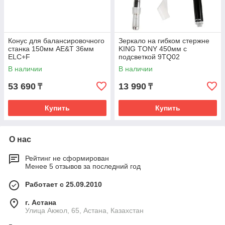
Конус для балансировочного
Зеркало на гибком стержне
станка 150мм AE&T 36мм
KING TONY 450мм c
ELC+F
подсветкой 9TQ02
В наличии
В наличии
53 690
13 990
₸
₸
Купить
Купить
О нас
Рейтинг не сформирован
Менее 5 отзывов за последний год
Работает с 25.09.2010
г. Астана
Улица Акжол, 65, Астана, Казахстан