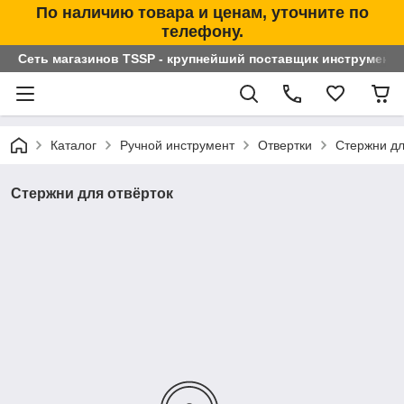
По наличию товара и ценам, уточните по
телефону.
Сеть магазинов TSSP - крупнейший поставщик инструменто
Каталог
Ручной инструмент
Отвертки
Стержни дл
Стержни для отвёрток