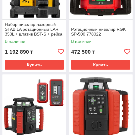
Набор нивелир лазерный
STABILA ротационный LAR
Ротационный нивелир RGK
350L + штатив BST-S + рейка
SP-500 778022
NL 19111
В наличии
В наличии
1 192 890
472 500
₸
₸
Купить
Купить