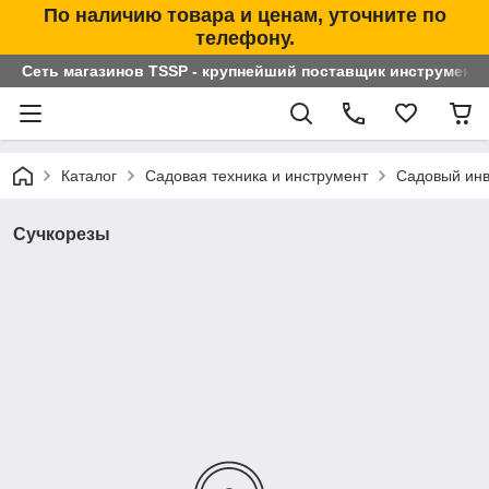
По наличию товара и ценам, уточните по
телефону.
Сеть магазинов TSSP - крупнейший поставщик инструменто
Каталог
Садовая техника и инструмент
Садовый инв
Сучкорезы