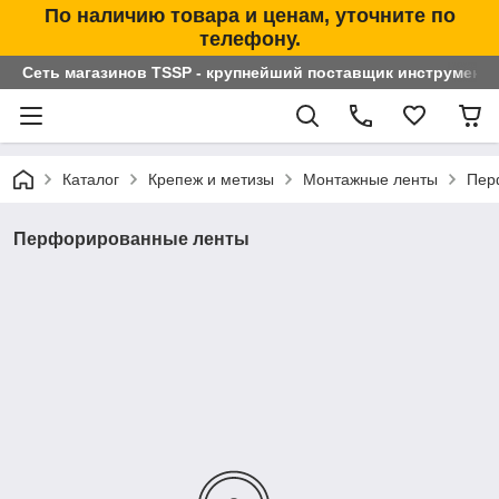
По наличию товара и ценам, уточните по
телефону.
Сеть магазинов TSSP - крупнейший поставщик инструменто
Каталог
Крепеж и метизы
Монтажные ленты
Пер
Перфорированные ленты