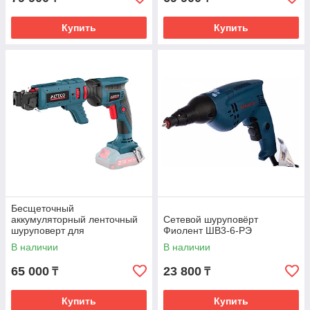
Купить
Купить
Бесщеточный
аккумуляторный ленточный
Сетевой шуруповёрт
шуруповерт для
Фиолент ШВ3-6-РЭ
гипсокартона ALTECO CBS
В наличии
В наличии
21-55 BL Solo (без АКБ и ЗУ)
65 000
23 800
₸
₸
Купить
Купить