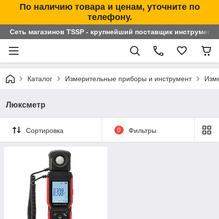
По наличию товара и ценам, уточните по
телефону.
Сеть магазинов TSSP - крупнейший поставщик инструменто
Каталог
Измерительные приборы и инструмент
Изм
Люксметр
Сортировка
0
Фильтры