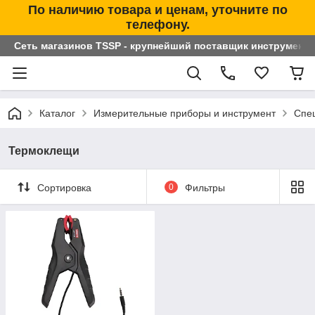
По наличию товара и ценам, уточните по
телефону.
Сеть магазинов TSSP - крупнейший поставщик инструменто
Каталог
Измерительные приборы и инструмент
Спе
Термоклещи
Сортировка
0
Фильтры