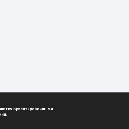
вляются ориентировочными.
нии.